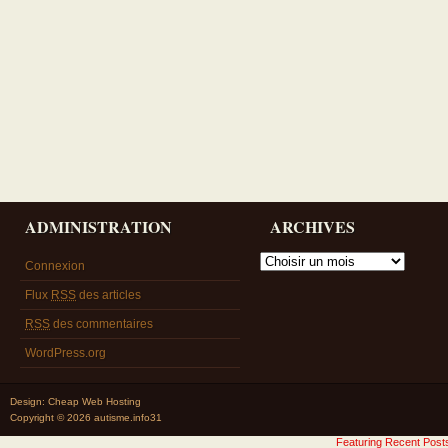
ADMINISTRATION
ARCHIVES
Connexion
Flux
RSS
des articles
RSS
des commentaires
WordPress.org
Design:
Cheap Web Hosting
Copyright © 2026 autisme.info31
Featuring Recent Pos