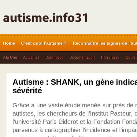
Home
C’est quoi l’autisme ?
Reconnaître les signes de l’au
A la Une
Actualités
Diagnostic
Documentation
Non classé
Outils
Autisme : SHANK, un gène indica
sévérité
Grâce à une vaste étude menée sur près de mi
autistes, les chercheurs de l’Institut Pasteur
l’université Paris Diderot et la Fondation Fon
parvenus à cartographier l’incidence et l’impac