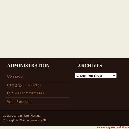
ADMINISTRATION
ARCHIVES
Connexion
Flux
RSS
des articles
RSS
des commentaires
WordPress.org
Design:
Cheap Web Hosting
Copyright © 2026 autisme.info31
Featuring Recent Pos