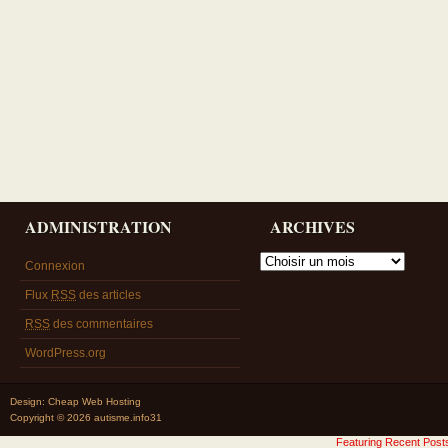
ADMINISTRATION
ARCHIVES
Connexion
Flux
RSS
des articles
RSS
des commentaires
WordPress.org
Design:
Cheap Web Hosting
Copyright © 2026 autisme.info31
Featuring Recent Pos