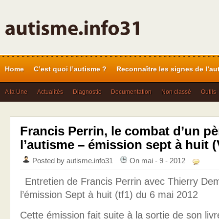
Home
C’est quoi l’autisme ?
Reconnaître les signes de l’au
A la Une
Actualités
Diagnostic
Documentation
Non classé
Outils
Francis Perrin, le combat d’un pè
l’autisme – émission sept à huit 
Posted by autisme.info31
On mai - 9 - 2012
Comm
Entretien de Francis Perrin avec Thierry De
l’émission Sept à huit (tf1) du 6 mai 2012
Cette émission fait suite à la sortie de son liv